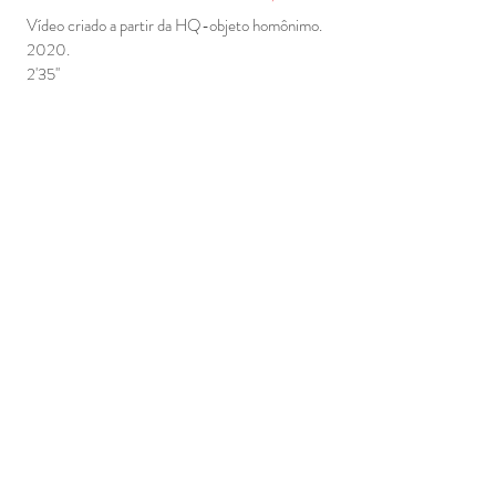
Vídeo criado a partir da HQ-objeto homônimo.
2020.
2'35''
INSCREVER-SE